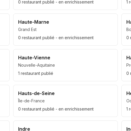
0
restaurant
publié
- en enrichissement
1
r
Haute-Marne
H
Grand Est
B
0
restaurant
publié
- en enrichissement
0
Haute-Vienne
H
Nouvelle-Aquitaine
Pr
1
restaurant
publié
0
Hauts-de-Seine
H
Île-de-France
Oc
0
restaurant
publié
- en enrichissement
1
r
Indre
I