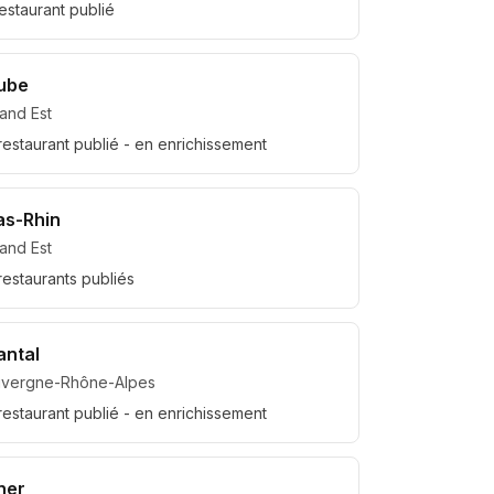
estaurant
publié
ube
and Est
restaurant
publié
- en enrichissement
as-Rhin
and Est
restaurant
s
publié
s
antal
uvergne-Rhône-Alpes
restaurant
publié
- en enrichissement
her