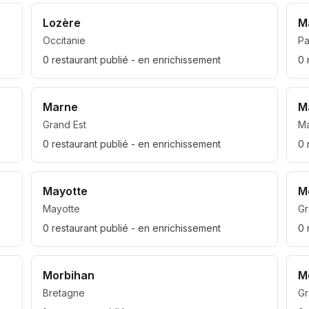
Lozère
M
Occitanie
Pa
0
restaurant
publié
- en enrichissement
0
Marne
M
Grand Est
Ma
0
restaurant
publié
- en enrichissement
0
Mayotte
M
Mayotte
Gr
0
restaurant
publié
- en enrichissement
0
Morbihan
M
Bretagne
Gr