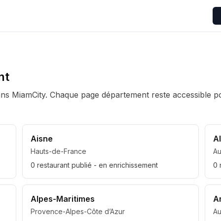
nt
s MiamCity. Chaque page département reste accessible pour
Aisne
Al
Hauts-de-France
A
0
restaurant
publié
- en enrichissement
0
Alpes-Maritimes
A
Provence-Alpes-Côte d’Azur
A