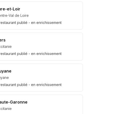
ure-et-Loir
ntre-Val de Loire
restaurant
publié
- en enrichissement
ers
citanie
restaurant
publié
- en enrichissement
uyane
uyane
restaurant
publié
- en enrichissement
aute-Garonne
citanie