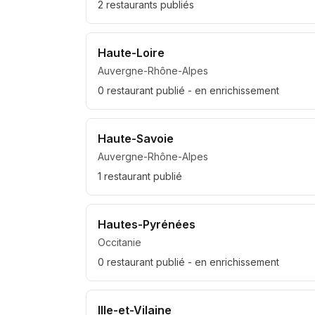
2
restaurant
s
publié
s
Haute-Loire
Auvergne-Rhône-Alpes
0
restaurant
publié
- en enrichissement
Haute-Savoie
Auvergne-Rhône-Alpes
1
restaurant
publié
Hautes-Pyrénées
Occitanie
0
restaurant
publié
- en enrichissement
Ille-et-Vilaine