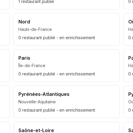
1
restaurant
publié
0
Nord
O
Hauts-de-France
Ha
0
restaurant
publié
- en enrichissement
0
Paris
P
Île-de-France
Ha
0
restaurant
publié
- en enrichissement
0
Pyrénées-Atlantiques
P
Nouvelle-Aquitaine
Oc
0
restaurant
publié
- en enrichissement
0
Saône-et-Loire
S