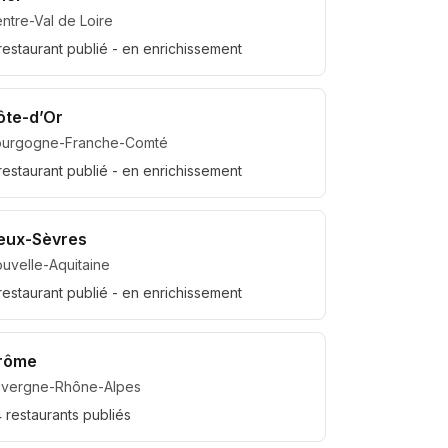
ntre-Val de Loire
restaurant
publié
- en enrichissement
ôte-d’Or
ourgogne-Franche-Comté
restaurant
publié
- en enrichissement
eux-Sèvres
uvelle-Aquitaine
restaurant
publié
- en enrichissement
rôme
uvergne-Rhône-Alpes
4
restaurant
s
publié
s