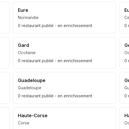
Eure
E
Normandie
Ce
0
restaurant
publié
- en enrichissement
0
Gard
G
Occitanie
Oc
0
restaurant
publié
- en enrichissement
0
Guadeloupe
G
Guadeloupe
G
0
restaurant
publié
- en enrichissement
0
Haute-Corse
H
Corse
Oc