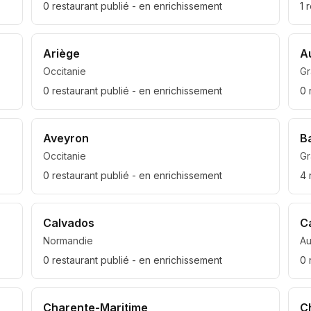
0
restaurant
publié
- en enrichissement
1
r
Ariège
A
Occitanie
Gr
0
restaurant
publié
- en enrichissement
0
Aveyron
B
Occitanie
Gr
0
restaurant
publié
- en enrichissement
4
Calvados
C
Normandie
A
0
restaurant
publié
- en enrichissement
0
Charente-Maritime
C