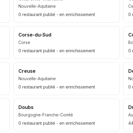
Nouvelle-Aquitaine
Ce
0
restaurant
publié
- en enrichissement
0
Corse-du-Sud
C
Corse
B
0
restaurant
publié
- en enrichissement
0
Creuse
D
Nouvelle-Aquitaine
No
0
restaurant
publié
- en enrichissement
0
Doubs
D
Bourgogne-Franche-Comté
A
0
restaurant
publié
- en enrichissement
4