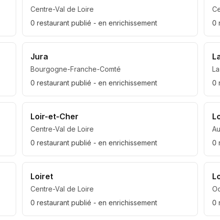
Centre-Val de Loire
Ce
0
restaurant
publié
- en enrichissement
0
Jura
L
Bourgogne-Franche-Comté
La
0
restaurant
publié
- en enrichissement
0
Loir-et-Cher
L
Centre-Val de Loire
A
0
restaurant
publié
- en enrichissement
0
Loiret
L
Centre-Val de Loire
Oc
0
restaurant
publié
- en enrichissement
0