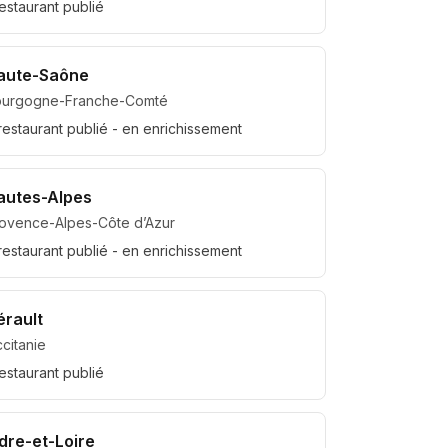
estaurant
publié
aute-Saône
ourgogne-Franche-Comté
restaurant
publié
- en enrichissement
autes-Alpes
ovence-Alpes-Côte d’Azur
restaurant
publié
- en enrichissement
érault
citanie
estaurant
publié
ndre-et-Loire