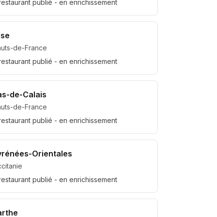
restaurant
publié
- en enrichissement
ise
uts-de-France
restaurant
publié
- en enrichissement
as-de-Calais
uts-de-France
restaurant
publié
- en enrichissement
yrénées-Orientales
citanie
restaurant
publié
- en enrichissement
arthe