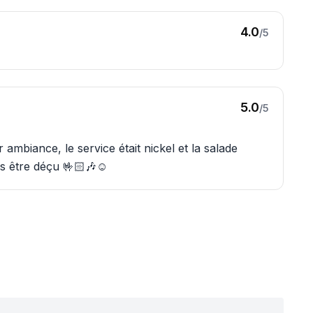
4.0
/5
5.0
/5
ambiance, le service était nickel et la salade
as être déçu 🤟🏻🎶☺️