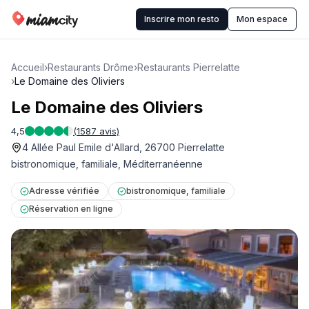
Inscrire mon resto
Mon espace
Accueil
›
Restaurants Drôme
›
Restaurants Pierrelatte
›
Le Domaine des Oliviers
Le Domaine des Oliviers
4,5
(
1587
avis)
4 Allée Paul Emile d'Allard, 26700 Pierrelatte
bistronomique, familiale, Méditerranéenne
Adresse vérifiée
bistronomique, familiale
Réservation en ligne