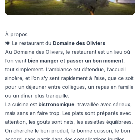
Voir
25
autre
s
photo
s
À propos
🍽️ Le restaurant du
Domaine des Oliviers
Au Domaine des Oliviers, le restaurant est un lieu où
l’on vient
bien manger et passer un bon moment
,
tout simplement. L’ambiance est détendue, l’accueil
sincère, et l’on s’y sent rapidement à l’aise, que ce soit
pour un déjeuner entre collègues, un repas en famille
ou un dîner plus tranquille.
La cuisine est
bistronomique
, travaillée avec sérieux,
mais sans en faire trop. Les plats sont préparés avec
attention, les goûts sont nets, les assiettes équilibrées.
On cherche le bon produit, la bonne cuisson, le bon
accord, sans partir dans des complications inutiles.