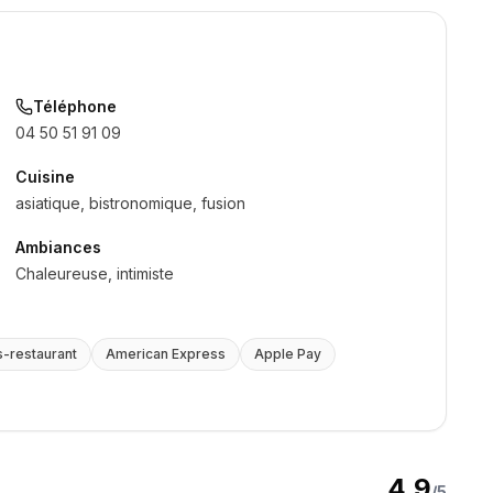
Téléphone
04 50 51 91 09
Cuisine
asiatique, bistronomique, fusion
Ambiances
Chaleureuse, intimiste
s-restaurant
American Express
Apple Pay
4.9
/5