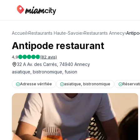
Accueil
›
Restaurants Haute-Savoie
›
Restaurants Annecy
›
Antipo
Antipode restaurant
4,9
(
82
avis)
32 A Av. des Carrés, 74940 Annecy
asiatique, bistronomique, fusion
Adresse vérifiée
asiatique, bistronomique
Réservati