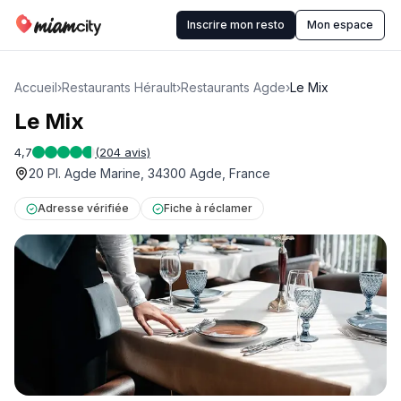
Inscrire mon resto
Mon espace
Accueil
›
Restaurants Hérault
›
Restaurants Agde
›
Le Mix
Le Mix
4,7
(
204
avis)
20 Pl. Agde Marine, 34300 Agde, France
Adresse vérifiée
Fiche à réclamer